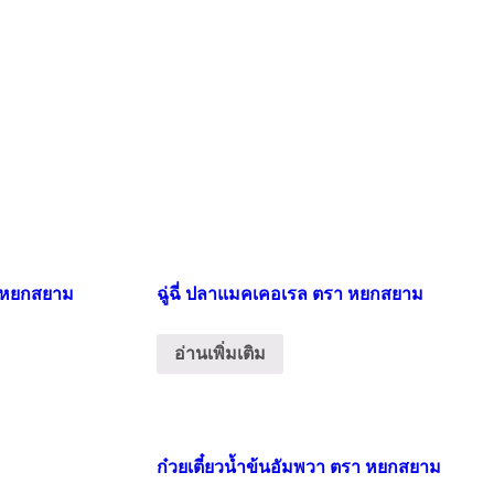
า หยกสยาม
ฉู่ฉี่ ปลาแมคเคอเรล ตรา หยกสยาม
อ่านเพิ่มเติม
ม
ก๋วยเตี๋ยวน้ำข้นอัมพวา ตรา หยกสยาม