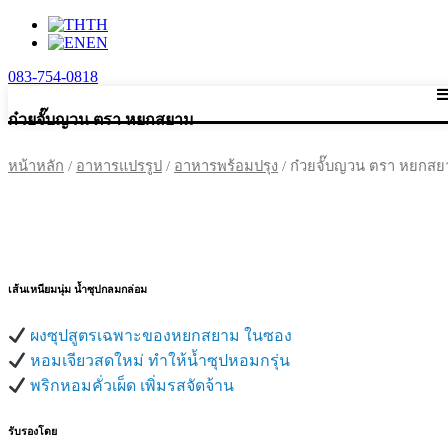
TH
EN
083-754-0818
ก๋วยจั๊บญวน ตรา หยกสยาม
หน้าหลัก
/
อาหารแปรรูป
/
อาหารพร้อมปรุง
/ ก๋วยจั๊บญวน ตรา หยกส
เส้นเหนียมนุ่ม น้ำซุปกลมกล่อม
ผงซุปสูตรเฉพาะของหยกสยาม ในซอง
หอมเจียวสดใหม่ ทำให้น้ำซุปหอมกรุ่น
พริกหอมคั่วเผ็ด เพิ่มรสจัดจ้าน
รับรองโดย