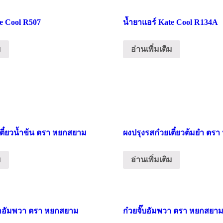
te Cool R507
น้ำยาแอร์ Kate Cool R134A
ม
อ่านเพิ่มเติม
เตี๋ยวน้ำข้น ตรา หยกสยาม
ผงปรุงรสก๋วยเตี๋ยวต้มยำ ตร
ม
อ่านเพิ่มเติม
มยำอัมพวา ตรา หยกสยาม
ก๋วยจั๊บอัมพวา ตรา หยกสยา