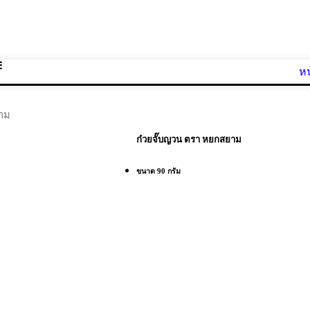
ห
ยาม
ก๋วยจั๊บญวน ตรา หยกสยาม
ขนาด 90 กรัม